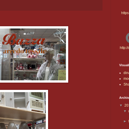
http
http:
Visual
din
mod
Sha
Archiv
▼
20
▼
►