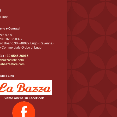
1
 Piano
amo e Contatti
za s.a.s.
PI 01026250397
oro Boario,30 - 48022 Lugo (Ravenna)
o Commerciale Globo di Lugo
 Fax
+39 0545 26965
abazzastore.com
labazzastore.com
Siti e Link
Siamo Anche su FaceBook