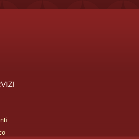
VIZI
nti
co