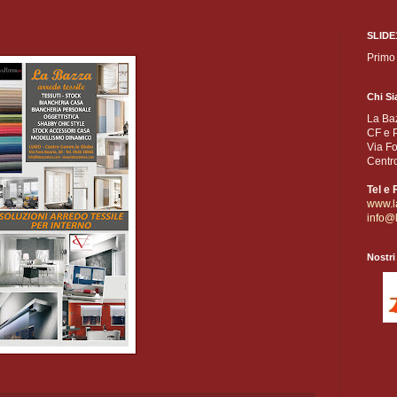
SLIDE
Primo
Chi Si
La Baz
CF e 
Via F
Centr
Tel e
www.l
info@
Nostri 