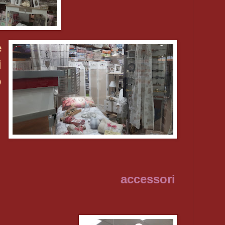
e
i
o
accessori