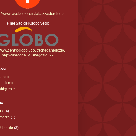
s://www.facebook.com/labazzastorelugo
e nel Sito del Globo vedi:
//www.centroglobolugo.it/schedanegozio.
php?categoria=&IDnegozio=29
izza
amico
ellismo
bby chic
io
17
(4)
marzo
(1)
febbraio
(3)