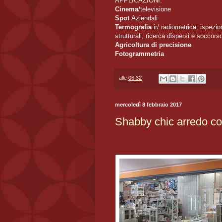
APPLICAZIONI:
Cinema
/televisione
Spot
Aziendali
Termografia
ir/ radiometrica; ispezioni
strutturali, ricerca dispersi e soccors
Agricoltura di precisione
Fotogrammetria
alle
06:32
mercoledì 8 febbraio 2017
Shabby chic arredo c