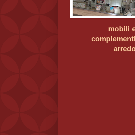
mobili 
complement
arred