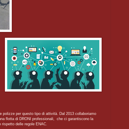
e polizze per questo tipo di attività. Dal 2013 collaboriamo
flotta di DRONI professionali, che ci garantiscono la
 rispetto delle regole ENAC.