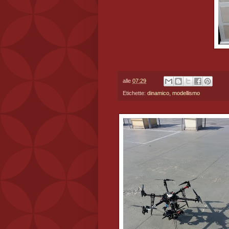
alle
07:29
Etichette:
dinamico
,
modellismo